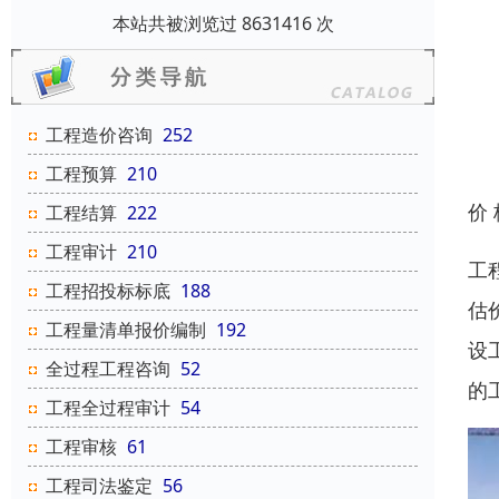
本站共被浏览过 8631416 次
工程造价咨询
252
工程预算
210
价
工程结算
222
工程审计
210
工
工程招投标标底
188
估
工程量清单报价编制
192
设
全过程工程咨询
52
的
工程全过程审计
54
工程审核
61
工程司法鉴定
56