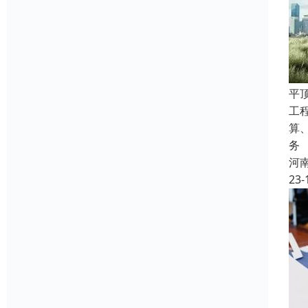
平
工
算
务
河
23-