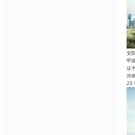
安
甲
证
河
23-