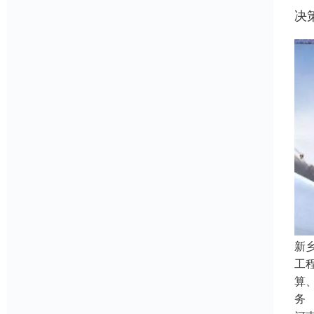
决
新
工
算
务