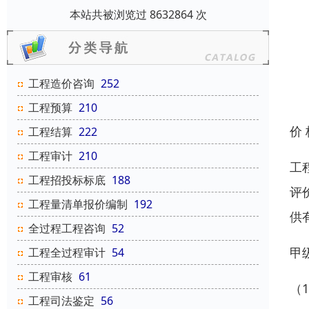
本站共被浏览过 8632864 次
工程造价咨询
252
工程预算
210
价
工程结算
222
工程审计
210
工
工程招投标标底
188
评
工程量清单报价编制
192
供
全过程工程咨询
52
甲
工程全过程审计
54
工程审核
61
（
工程司法鉴定
56