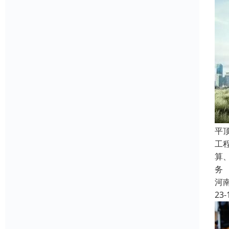
平
工
算
务
河
23-