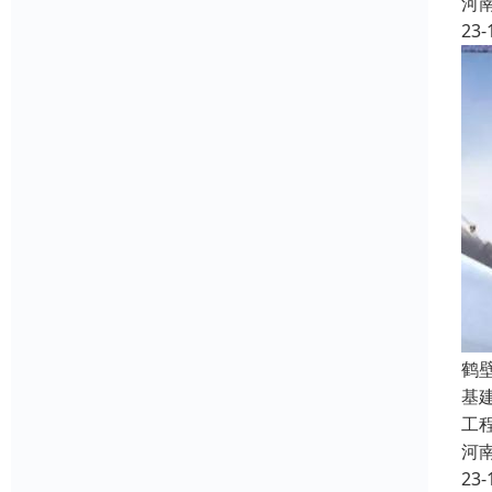
河
23-
鹤
基
工
河
23-