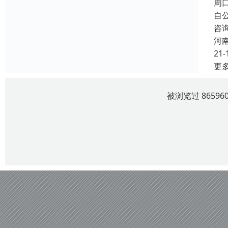
周
自
咨
河
21-
更
被浏览过 8659