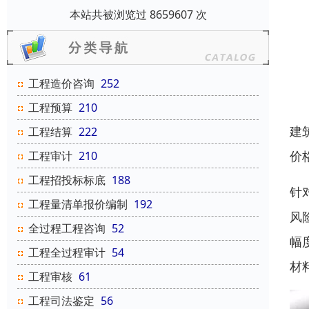
本站共被浏览过 8659607 次
工程造价咨询
252
工程预算
210
建
工程结算
222
价
工程审计
210
工程招投标标底
188
针
工程量清单报价编制
192
风
全过程工程咨询
52
幅
工程全过程审计
54
材
工程审核
61
工程司法鉴定
56