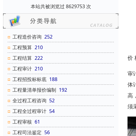
本站共被浏览过 8629753 次
工程造价咨询
252
工程预算
210
价
工程结算
222
工程审计
210
审
工程招投标标底
188
体
工程量清单报价编制
192
高
全过程工程咨询
52
须
工程全过程审计
54
工程审核
61
工程司法鉴定
56