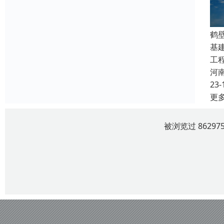
鹤
基
工
河
23-
更
被浏览过 8629